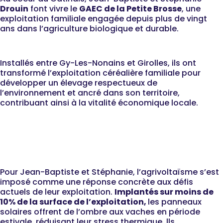
Drouin
font vivre le
GAEC de la Petite Brosse
, une
exploitation familiale engagée depuis plus de vingt
ans dans l’agriculture biologique et durable.
Installés entre Gy-Les-Nonains et Girolles, ils ont
transformé l’exploitation céréalière familiale pour
développer un élevage respectueux de
l’environnement et ancré dans son territoire,
contribuant ainsi à la vitalité économique locale.
Une solution pour
sécuriser l'avenir de la
ferme... et les vaches
Pour Jean-Baptiste et Stéphanie, l’agrivoltaïsme s’est
imposé comme une réponse concrète aux défis
actuels de leur exploitation.
Implantés sur moins de 
10% de la surface de l’exploitation, 
les panneaux
solaires
o
ffrent de l’
ombre aux vaches en période
estivale
,
réduisant leur stress thermique. lls