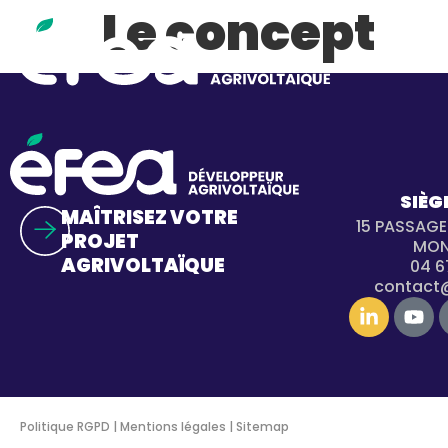
Le concept
SIÈG
MAÎTRISEZ VOTRE
15 PASSAG
PROJET
MON
AGRIVOLTAÏQUE
04 6
contact
Politique RGPD
|
Mentions légales
|
Sitemap