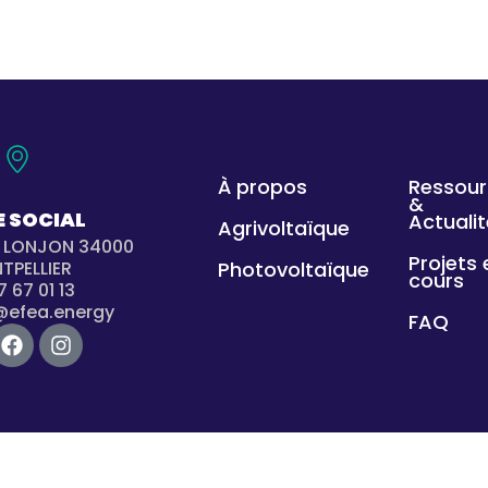
À PROPOS
SERVICES & TECHNOLOGIES
ACTUA
À propos
Ressour
&
E SOCIAL
Actuali
Agrivoltaïque
E LONJON 34000
Projets 
TPELLIER
Photovoltaïque
cours
7 67 01 13
@efea.energy
FAQ