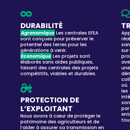
DURABILIT
É
T
Agronomique
Les centrales EFEA
App
sont conçues pour préserver le
réa
potentiel des terres pour les
san
générations à venir.
sur
Economique
Les projets sont
pro
élaborés sans aides publiques,
ave
faisant des centrales des projets
une
compétitifs, viables et durables.
dé
col
où
les
int
PROTECTION DE
son
L’EXPLOITANT
par
ent
Nous avons à cœur de protéger le
tou
patrimoine des agriculteurs et de
l’aider à assurer sa transmission en